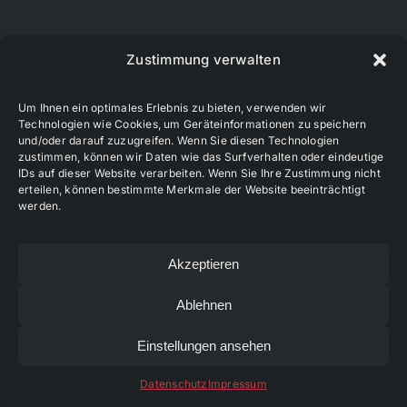
Zustimmung verwalten
1947
Um Ihnen ein optimales Erlebnis zu bieten, verwenden wir
Technologien wie Cookies, um Geräteinformationen zu speichern
Schon zwei Jahren nach der
und/oder darauf zuzugreifen. Wenn Sie diesen Technologien
Vertreibung aus Ungarn nach
zustimmen, können wir Daten wie das Surfverhalten oder eindeutige
IDs auf dieser Website verarbeiten. Wenn Sie Ihre Zustimmung nicht
Deutschland (Amerikanische
erteilen, können bestimmte Merkmale der Website beeinträchtigt
Zone, 1947 Russische Zone)
werden.
trafen sich die weitverstreut
wohnenden Budaörser.
Akzeptieren
Ein Fußballspiel, angeregt von
Ablehnen
Michael Wendler, genannt
„Schigo“ und Spieler des alten
Einstellungen ansehen
Fußballvereins BSE Budaörs,
Datenschutz
Impressum
spielten am 10.8.1947 gegen